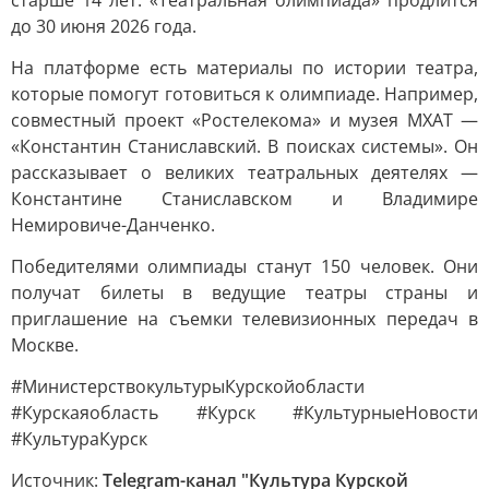
старше 14 лет. «Театральная олимпиада» продлится
до 30 июня 2026 года.
На платформе есть материалы по истории театра,
которые помогут готовиться к олимпиаде. Например,
совместный проект «Ростелекома» и музея МХАТ —
«Константин Станиславский. В поисках системы». Он
рассказывает о великих театральных деятелях —
Константине Станиславском и Владимире
Немировиче-Данченко.
Победителями олимпиады станут 150 человек. Они
получат билеты в ведущие театры страны и
приглашение на съемки телевизионных передач в
Москве.
#МинистерствокультурыКурскойобласти
#Курскаяобласть #Курск #КультурныеНовости
#КультураКурск
Источник:
Telegram-канал "Культура Курской