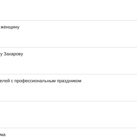
ю женщину
у Захарову
телей с профессиональным праздником
ика