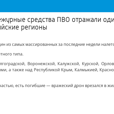
журные средства ПВО отражали оди
ийские регионы
н из самых массированных за последние недели налето
тного типа.
гоградской, Воронежской, Калужской, Курской, Орловс
ями, а также над Республикой Крым, Калмыкией, Красн
частью, есть погибшие — вражеский дрон врезался в жи