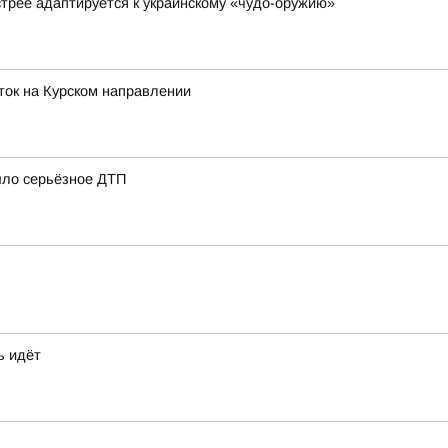
стрее адаптируется к украинскому «чудо-оружию»
ток на Курском направлении
шло серьёзное ДТП
ь идёт