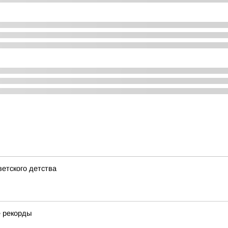
ветского детства
е рекорды