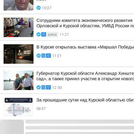
10:27
Сотрудники комитета экономического развити
Орловской и Курской областям, УМВД России по 
КУРСК
11:21
В Курске открылась выставка «Маршал Победы
11:21
Губернатор Курской области Александр Хинште
сад», а также принял участие в открытии нового
12:30
За прошедшие сутки над Курской областью сби
09:57