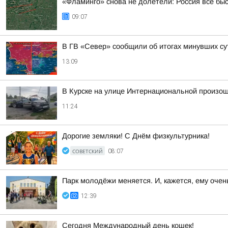
«Фламинго» снова не долетели: Россия всё бы
09:07
В ГВ «Север» сообщили об итогах минувших су
13:09
В Курске на улице Интернациональной произо
11:24
Дорогие земляки! С Днём физкультурника!
СОВЕТСКИЙ
08:07
Парк молодёжи меняется. И, кажется, ему очен
12:39
Сегодня Международный день кошек!