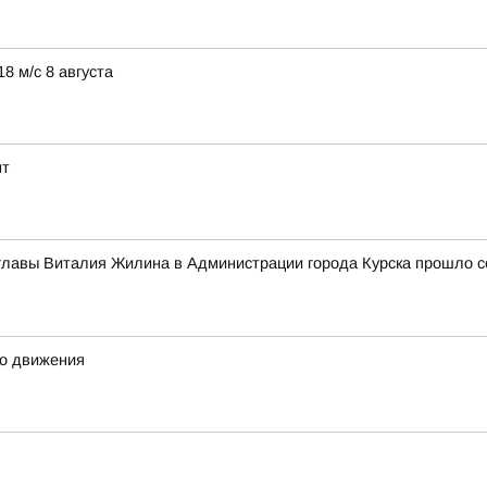
8 м/с 8 августа
нт
главы Виталия Жилина в Администрации города Курска прошло с
го движения