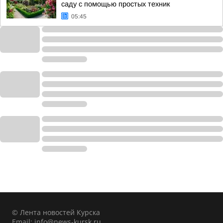
саду с помощью простых техник
05:45
© Лента новостей Курска
Email:
info@news-kursk.ru