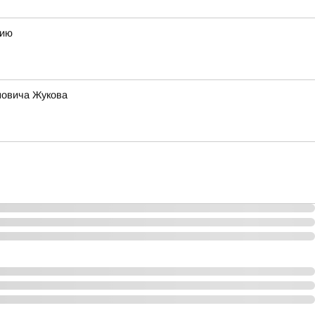
мию
новича Жукова