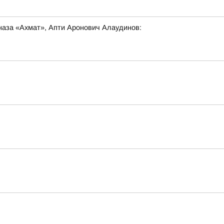
наза «Ахмат», Апти Аронович Алаудинов: