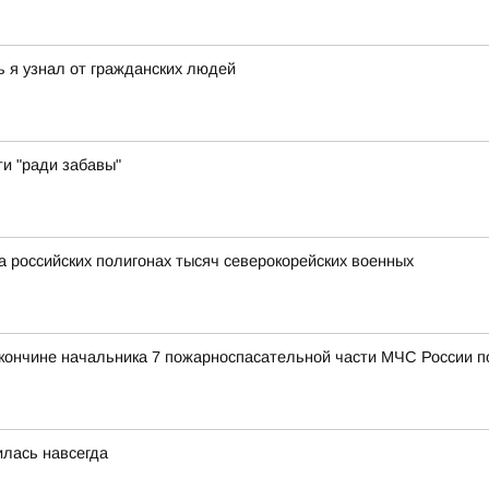
ь я узнал от гражданских людей
ти "ради забавы"
а российских полигонах тысяч северокорейских военных
 кончине начальника 7 пожарноспасательной части МЧС России 
илась навсегда