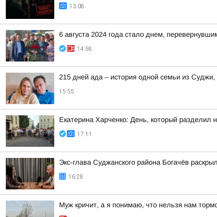
13:08
6 августа 2024 года стало днем, перевернувши
14:58
215 дней ада – история одной семьи из Суджи
15:55
Екатерина Харченко: День, который разделил 
17:11
Экс-глава Суджанского района Богачёв раскры
16:28
Муж кричит, а я понимаю, что нельзя нам торм