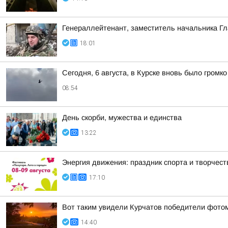
Генераллейтенант, заместитель начальника Гл
18:01
Сегодня, 6 августа, в Курске вновь было громко
08:54
День скорби, мужества и единства
13:22
Энергия движения: праздник спорта и творчеств
17:10
Вот таким увидели Курчатов победители фото
14:40