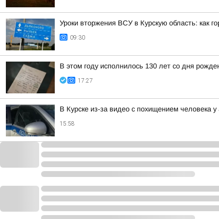
Уроки вторжения ВСУ в Курскую область: как г
09:30
В этом году исполнилось 130 лет со дня рожд
17:27
В Курске из-за видео с похищением человека 
15:58