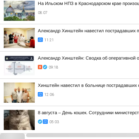
На Ильском НПЗ в Краснодарском крае произо
08:07
Александр Хинштейн навестил пострадавших п
11:21
Александр Хинштейн: Сводка об оперативной о
09:18
Хинштейн навестил в больнице пострадавших о
12:06
8 августа – День кошек. Сотрудники министер
05:03