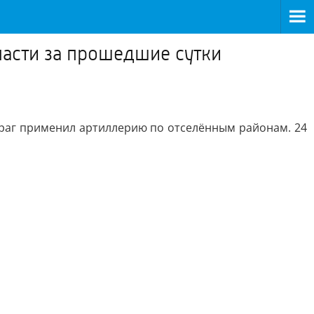
ласти за прошедшие сутки
з враг применил артиллерию по отселённым районам. 24