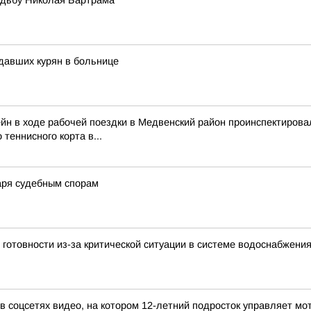
адьбу Николая Бартрама
адавших курян в больнице
йн в ходе рабочей поездки в Медвенский район проинспектирова
 теннисного корта в...
даря судебным спорам
отовности из-за критической ситуации в системе водоснабжени
в соцсетях видео, на котором 12-летний подросток управляет м