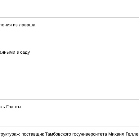
вления из лаваша
анными в саду
жь.Гранты
руктура»: поставщик Тамбовского госуниверситета Михаил Гелле