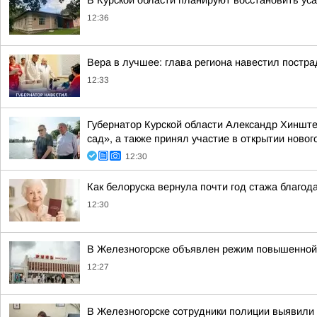
В Курской области планируют восстановить ус
12:36
Вера в лучшее: глава региона навестил постр
12:33
Губернатор Курской области Александр Хинште
сад», а также принял участие в открытии нового
12:30
Как белоруска вернула почти год стажа благо
12:30
В Железногорске объявлен режим повышенной г
12:27
В Железногорске сотрудники полиции выявили 