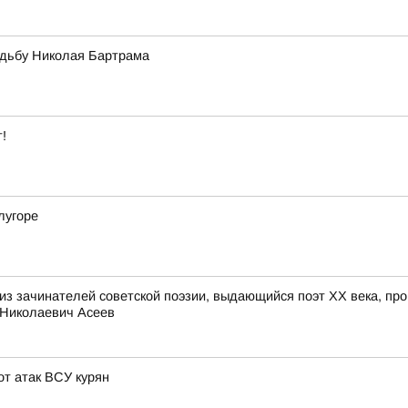
адьбу Николая Бартрама
!
лугоре
из зачинателей советской поэзии, выдающийся поэт ХХ века, пр
й Николаевич Асеев
т атак ВСУ курян