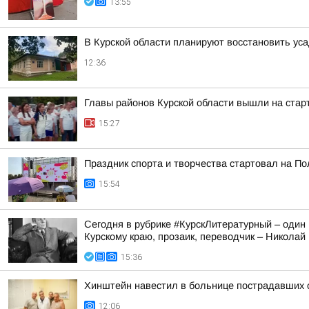
13:55
В Курской области планируют восстановить ус
12:36
Главы районов Курской области вышли на старт
15:27
Праздник спорта и творчества стартовал на По
15:54
Сегодня в рубрике #КурскЛитературный – один 
Курскому краю, прозаик, переводчик – Никола
15:36
Хинштейн навестил в больнице пострадавших о
12:06