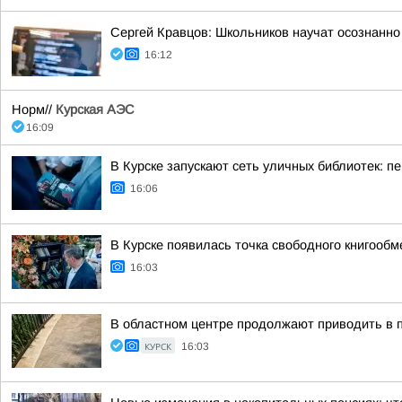
Сергей Кравцов: Школьников научат осознанно
16:12
Норм//
Курская АЭС
16:09
В Курске запускают сеть уличных библиотек: 
16:06
В Курске появилась точка свободного книгообм
16:03
В областном центре продолжают приводить в 
КУРСК
16:03