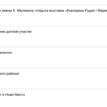
е имени К. Малевича, открыта выставка «Екатерина Рудая / Мар
воем дачном участке
вности»
ого района!
т в Нове-Место