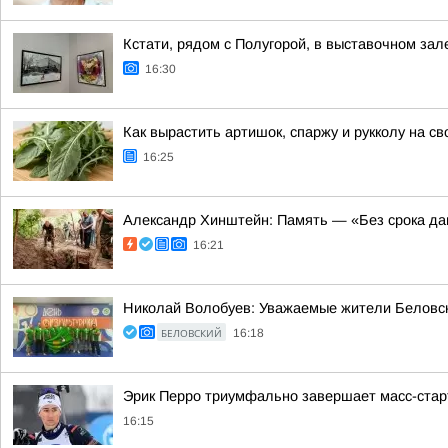
Кстати, рядом с Полугорой, в выставочном зал
16:30
Как вырастить артишок, спаржу и рукколу на с
16:25
Александр Хинштейн: Память — «Без срока да
16:21
Николай Волобуев: Уважаемые жители Беловск
БЕЛОВСКИЙ
16:18
Эрик Перро триумфально завершает масс-стар
16:15