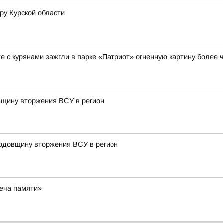
ру Курской области
е с курянами зажгли в парке «Патриот» огненную картину более ч
овщину вторжения ВСУ в регион
годовщину вторжения ВСУ в регион
веча памяти»