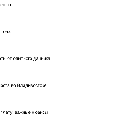
сенью
 года
еты от опытного дачника
моста во Владивостоке
арплату: важные нюансы