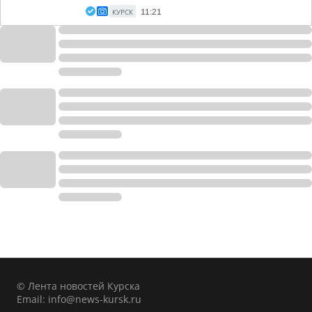
КУРСК
11:21
© Лента новостей Курска
Email:
info@news-kursk.ru