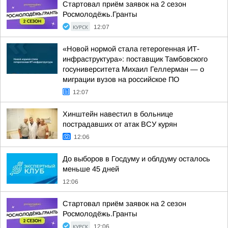
Стартовал приём заявок на 2 сезон
Росмолодёжь.Гранты
КУРСК
12:07
«Новой нормой стала гетерогенная ИТ-
инфраструктура»: поставщик Тамбовского
госуниверситета Михаил Геллерман — о
миграции вузов на российское ПО
12:07
Хинштейн навестил в больнице
пострадавших от атак ВСУ курян
12:06
До выборов в Госдуму и облдуму осталось
меньше 45 дней
12:06
Стартовал приём заявок на 2 сезон
Росмолодёжь.Гранты
КУРСК
12:06