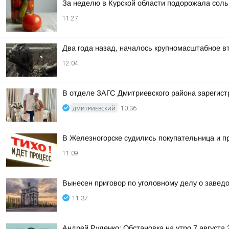
За неделю в Курской области подорожала сол
11:27
Два года назад, началось крупномасштабное в
12:04
В отделе ЗАГС Дмитриевского района зарегис
ДМИТРИЕВСКИЙ
10:36
В Железногорске судились покупательница и п
11:09
Вынесен приговор по уголовному делу о завед
11:37
Андрей Руденко: Обстановка на утро 7 августа 