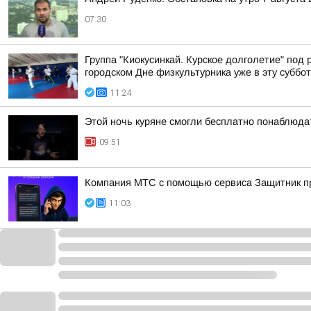
07:30
Группа "Киокусинкай. Курское долголетие" под
городском Дне физкультурника уже в эту суббот
11:24
Этой ночь куряне смогли бесплатно понаблюда
09:51
Компания МТС с помощью сервиса Защитник пр
11:03