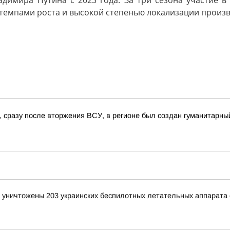
димира Путина с 2023 года. За три сезона участие в
темпами роста и высокой степенью локализации произв
, сразу после вторжения ВСУ, в регионе был создан гуманитарны
и уничтожены 203 украинских беспилотных летательных аппарата