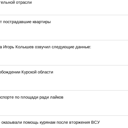
ительной отрасли
ят пострадавшие квартиры
га Игорь Колышев озвучил следующие данные:
обождении Курской области
нспорте по площади ради лайков
ые оказывали помощь курянам после вторжения ВСУ