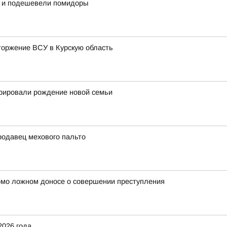
ь и подешевели помидоры
торжение ВСУ в Курскую область
трировали рождение новой семьи
родавец мехового пальто
омо ложном доносе о совершении преступления
2026 года