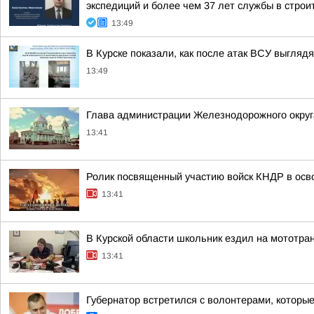
экспедиций и более чем 37 лет службы в стро
13:49
В Курске показали, как после атак ВСУ выгляд
13:49
Глава администрации Железнодорожного окру
13:41
Ролик посвященный участию войск КНДР в осв
13:41
В Курской области школьник ездил на мототра
13:41
Губернатор встретился с волонтерами, котор