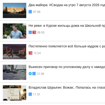
Два майора: #Сводка на утро 7 августа 2026 го
07:06
Не реви: в Курске жильцы дома на Школьной п
09:55
Постепенно появляется всё больше кадров с р
12:24
Вынесен приговор по уголовному делу о завед
12:04
Владислав Шурыгин: Вожак:. Попалась на глаз
11:31