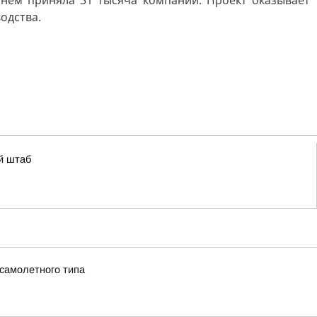
 нём приняла 31 тысяча компаний. Проект оказывает
одства.
й штаб
 самолетного типа