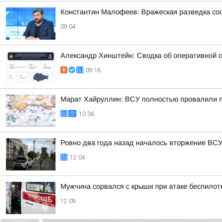
Константин Малофеев: Вражеская разведка соо
09:04
Александр Хинштейн: Сводка об оперативной о
09:18
Марат Хайруллин: ВСУ полностью провалили пл
10:36
Ровно два года назад началось вторжение ВСУ
12:04
Мужчина сорвался с крыши при атаке беспилот
12:09