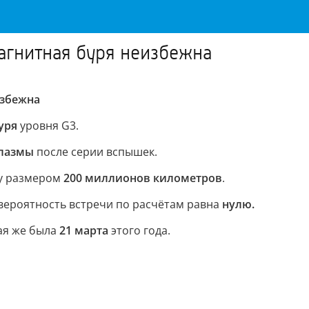
агнитная буря неизбежна
избежна
уря
уровня G3.
плазмы
после серии вспышек.
ру размером
200 миллионов километров
.
вероятность встречи по расчётам равна
нулю.
кая же была
21 марта
этого года.