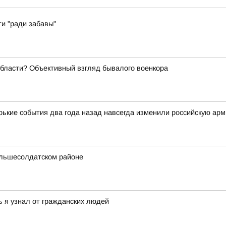
ти "ради забавы"
области? Объективный взгляд бывалого военкора
орькие события два года назад навсегда изменили российскую ар
ольшесолдатском районе
ь я узнал от гражданских людей