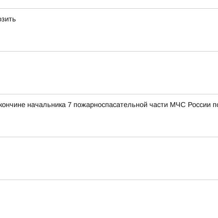
озить
 кончине начальника 7 пожарноспасательной части МЧС России 