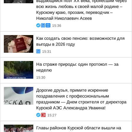
выдающийся поэт ХХ века, пронёсший через
всю жизнь любовь к своей малой родине –
Курскому краю, прозаик, переводчик –
Николай Николаевич Асеев
15:36
Как создать свою пенсию: возможности для
выгоды в 2026 году
15:31
На страже природы: один протокол — за
неделю
15:30
Дорогие друзья, примите искренние
поздравления с профессиональным
праздником — Днем строителя от директора
Курской АЭС Александра Увакина!
15:27
Главы районов Курской области вышли на