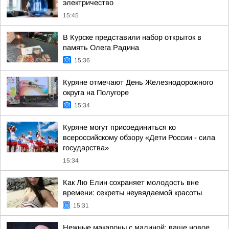
электричество
15:45
В Курске представили набор открыток в
память Олега Радина
15:36
Куряне отмечают День Железнодорожного
округа на Полугоре
15:34
Куряне могут присоединиться ко
всероссийскому обзору «Дети России - сила
государства»
15:34
Как Лю Елин сохраняет молодость вне
времени: секреты неувядаемой красоты
15:31
Нежные макароны с малиной: ваше новое