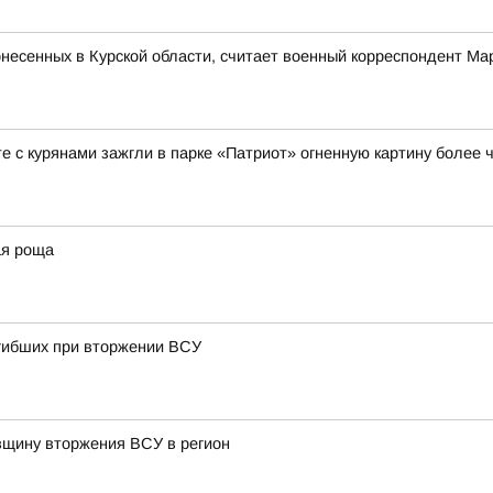
понесенных в Курской области, считает военный корреспондент М
е с курянами зажгли в парке «Патриот» огненную картину более ч
ая роща
огибших при вторжении ВСУ
овщину вторжения ВСУ в регион