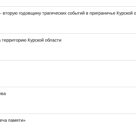
— вторую годовщину трагических событий в приграничье Курской
а территорию Курской области
ева
веча памяти»