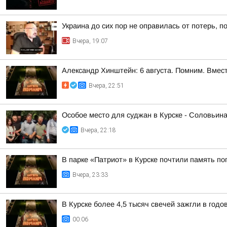
Украина до сих пор не оправилась от потерь, 
Вчера, 19:07
Александр Хинштейн: 6 августа. Помним. Вмест
Вчера, 22:51
Особое место для суджан в Курске - Соловьин
Вчера, 22:18
В парке «Патриот» в Курске почтили память п
Вчера, 23:33
В Курске более 4,5 тысяч свечей зажгли в год
00:06