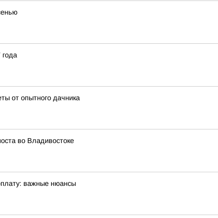
сенью
 года
еты от опытного дачника
моста во Владивостоке
арплату: важные нюансы