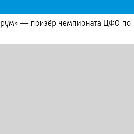
рум» –– призёр чемпионата ЦФО по