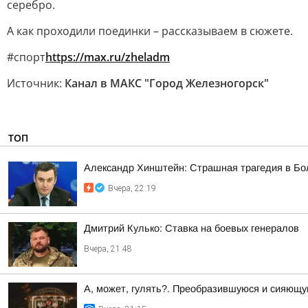
серебро.
А как проходили поединки – рассказываем в сюжете.
#спорт
https://max.ru/zheladm
Источник:
Канал в МАКС "Город Железногорск"
ТОП
Александр Хинштейн: Страшная трагедия в Б
Вчера, 22:19
Дмитрий Кулько: Ставка на боевых генералов
Вчера, 21:48
А, может, гулять?. Преобразившуюся и сияющу