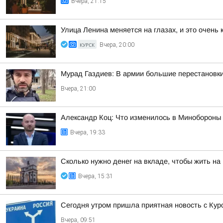
Вчера, 21:15
Улица Ленина меняется на глазах, и это очень
КУРСК
Вчера, 20:00
Мурад Газдиев: В армии большие перестановк
Вчера, 21:00
Александр Коц: Что изменилось в Минобороны 
Вчера, 19:33
Сколько нужно денег на вкладе, чтобы жить на
Вчера, 15:31
Сегодня утром пришла приятная новость с Кур
Вчера, 09:51