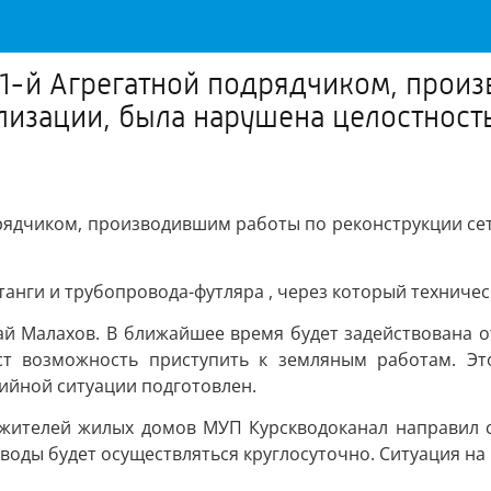
а 1-й Агрегатной подрядчиком, прои
лизации, была нарушена целостнос
одрядчиком, производившим работы по реконструкции с
ги и трубопровода-футляра , через который техническа
й Малахов. В ближайшее время будет задействована о
аст возможность приступить к земляным работам. Эт
ийной ситуации подготовлен.
жителей жилых домов МУП Курскводоканал направил с
 воды будет осуществляться круглосуточно. Ситуация на