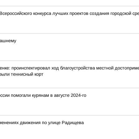
сероссийского конкурса лучших проектов создания городской ср
машнему
нке: проинспектировал ход благоустройства местной достоприме
рыли теннисный корт
ссии помогали курянам в августе 2024-го
менениях движения по улице Радищева