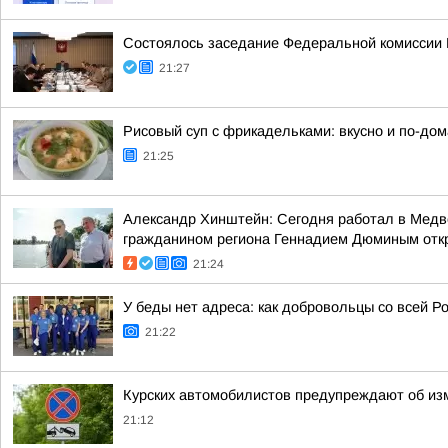
Состоялось заседание Федеральной комиссии В
21:27
Рисовый суп с фрикадельками: вкусно и по-до
21:25
Александр Хинштейн: Сегодня работал в Медве
гражданином региона Геннадием Дюминым отк
21:24
У беды нет адреса: как добровольцы со всей Ро
21:22
Курских автомобилистов предупреждают об из
21:12