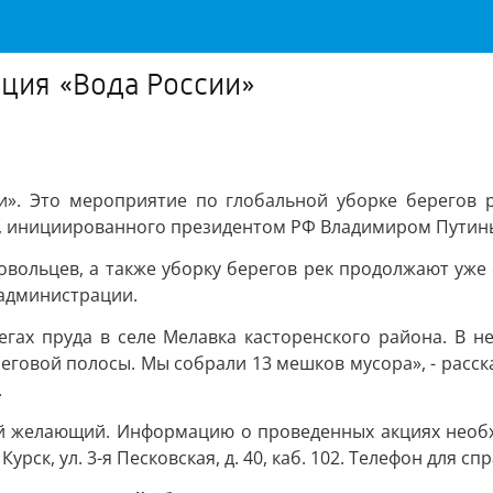
кция «Вода России»
ии». Это мероприятие по глобальной уборке берегов 
», инициированного президентом РФ Владимиром Путин
овольцев, а также уборку берегов рек продолжают уже
администрации.
гах пруда в селе Мелавка касторенского района. В н
реговой полосы. Мы собрали 13 мешков мусора», - расс
.
ой желающий. Информацию о проведенных акциях необх
ск, ул. 3-я Песковская, д. 40, каб. 102. Телефон для справ