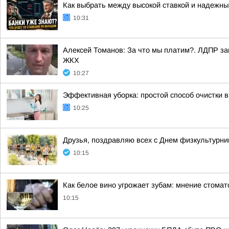
Как выбрать между высокой ставкой и надежны
10:31
Алексей Томанов: За что мы платим?. ЛДПР за
ЖКХ
10:27
Эффективная уборка: простой способ очистки в
10:25
Друзья, поздравляю всех с Днем физкультурни
10:15
Как белое вино угрожает зубам: мнение стомат
10:15