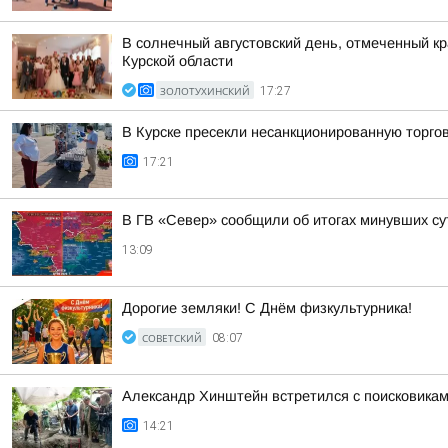
В солнечный августовский день, отмеченный к
Курской области
ЗОЛОТУХИНСКИЙ
17:27
В Курске пресекли несанкционированную торго
17:21
В ГВ «Север» сообщили об итогах минувших су
13:09
Дорогие земляки! С Днём физкультурника!
СОВЕТСКИЙ
08:07
Александр Хинштейн встретился с поисковикам
14:21