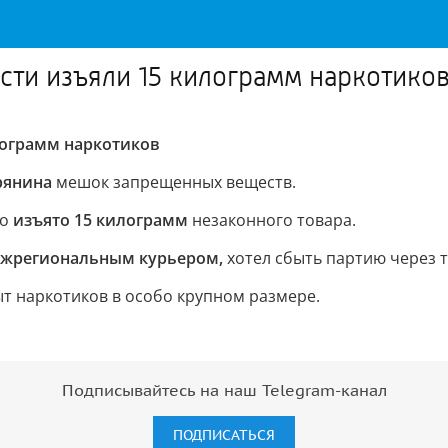
асти изъяли 15 килограмм наркотико
илограмм наркотиков
урянина
мешок запрещенных веществ.
го
изъято 15 килограмм
незаконного товара.
ежрегиональным курьером,
хотел сбыть партию через т
ыт наркотиков в особо крупном размере.
Подписывайтесь на наш Telegram-канал
ПОДПИСАТЬСЯ