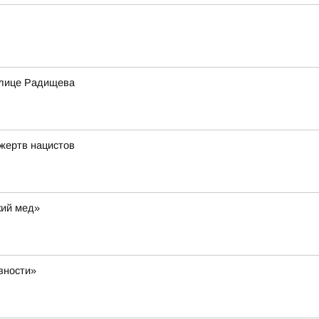
 улице Радищева
 жертв нацистов
кий мед»
вности»