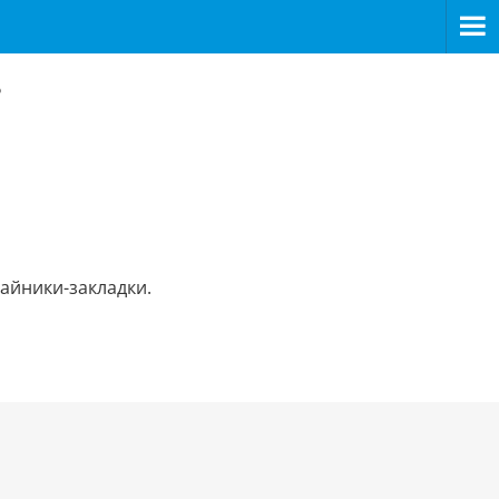
в
айники-закладки.