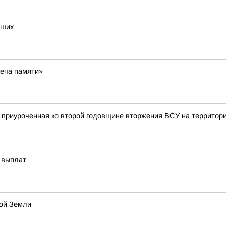
бших
веча памяти»
, приуроченная ко второй годовщине вторжения ВСУ на территор
в выплат
кой Земли