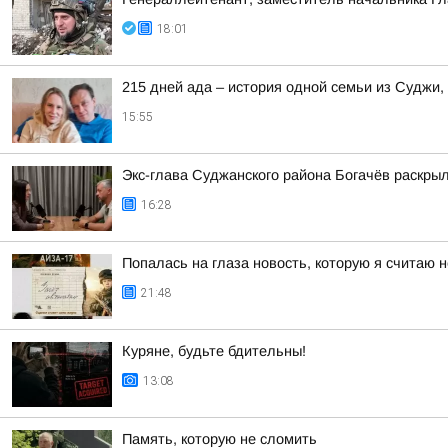
18:01
215 дней ада – история одной семьи из Суджи
15:55
Экс-глава Суджанского района Богачёв раскры
16:28
Попалась на глаза новость, которую я считаю
21:48
Куряне, будьте бдительны!
13:08
Память, которую не сломить