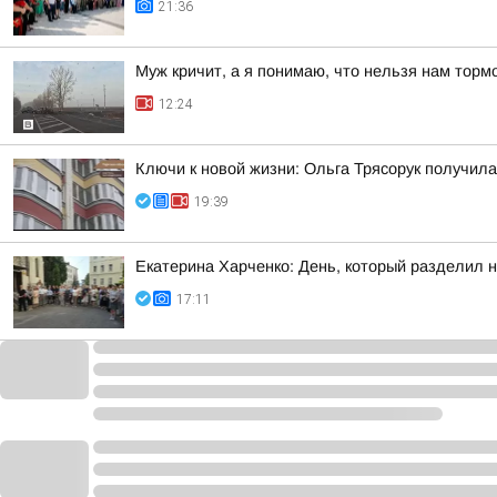
21:36
Муж кричит, а я понимаю, что нельзя нам торм
12:24
Ключи к новой жизни: Ольга Трясорук получил
19:39
Екатерина Харченко: День, который разделил 
17:11