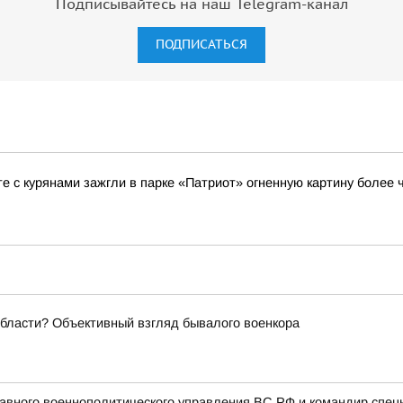
Подписывайтесь на наш Telegram-канал
ПОДПИСАТЬСЯ
е с курянами зажгли в парке «Патриот» огненную картину более ч
области? Объективный взгляд бывалого военкора
авного военнополитического управления ВС РФ и командир спец