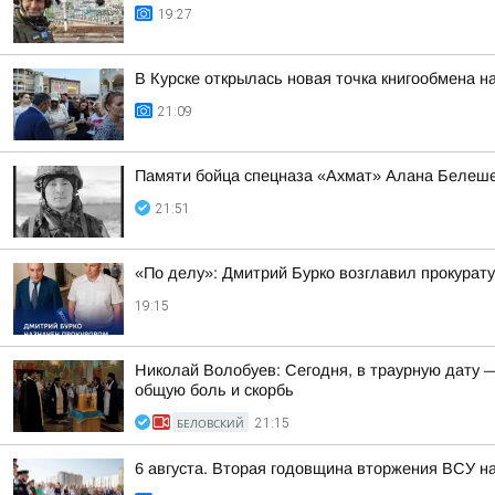
19:27
В Курске открылась новая точка книгообмена 
21:09
Памяти бойца спецназа «Ахмат» Алана Белеш
21:51
«По делу»: Дмитрий Бурко возглавил прокурату
19:15
Николай Волобуев: Сегодня, в траурную дату 
общую боль и скорбь
БЕЛОВСКИЙ
21:15
6 августа. Вторая годовщина вторжения ВСУ н