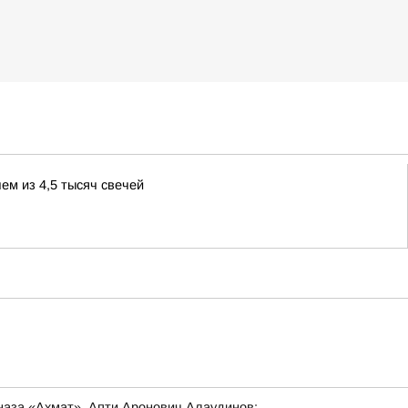
ем из 4,5 тысяч свечей
наза «Ахмат», Апти Аронович Алаудинов: