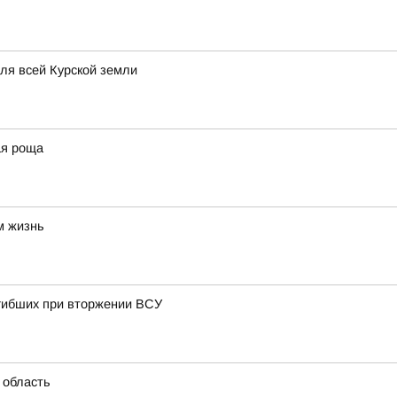
для всей Курской земли
ая роща
м жизнь
огибших при вторжении ВСУ
 область