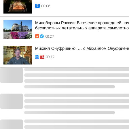
00:06
Минобороны России: В течение прошедшей ночи,
беспилотных летательных аппарата самолетного
08:27
Михаил Онуфриенко: … с Михаилом Онуфриенко
09:12