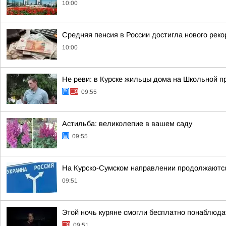
10:00
Средняя пенсия в России достигла нового реко
10:00
Не реви: в Курске жильцы дома на Школьной п
09:55
Астильба: великолепие в вашем саду
09:55
На Курско-Сумском направлении продолжаются
09:51
Этой ночь куряне смогли бесплатно понаблюда
09:51