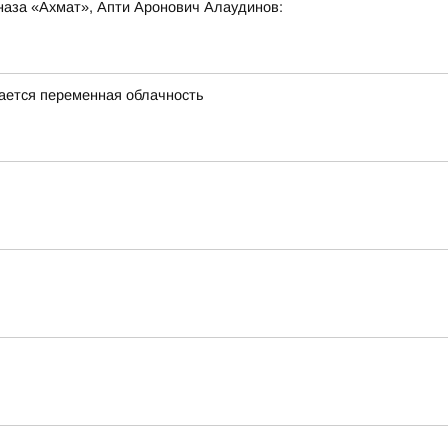
наза «Ахмат», Апти Аронович Алаудинов:
идается переменная облачность