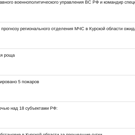
авного военнополитического управления ВС РФ и командир спец
 по прогнозу регионального отделения МЧС в Курской области ож
ая роща
рировано 5 пожаров
очью над 18 субъектами РФ:
бстановке в Курской области за прошедшие сутки