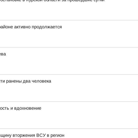
районе активно продолжается
ева
сти ранены два человека
дость и вдохновение
овщину вторжения ВСУ в регион