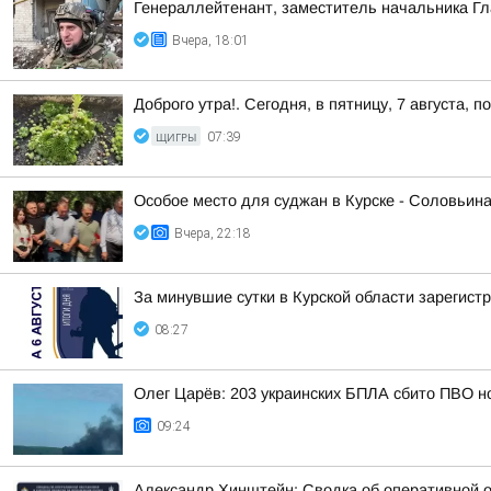
Генераллейтенант, заместитель начальника Гл
Вчера, 18:01
Доброго утра!. Сегодня, в пятницу, 7 августа,
ЩИГРЫ
07:39
Особое место для суджан в Курске - Соловьин
Вчера, 22:18
За минувшие сутки в Курской области зарегист
08:27
Олег Царёв: 203 украинских БПЛА сбито ПВО н
09:24
Александр Хинштейн: Сводка об оперативной о