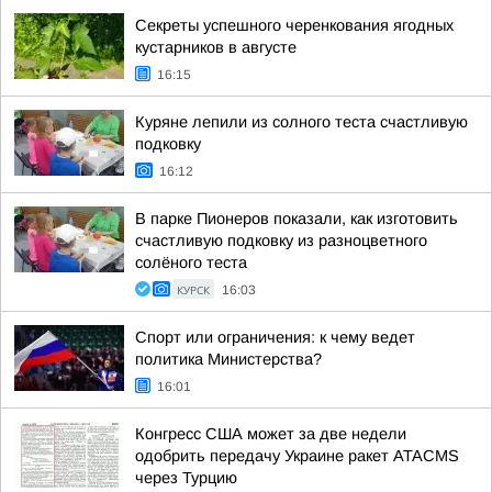
Секреты успешного черенкования ягодных
кустарников в августе
16:15
Куряне лепили из солного теста счастливую
подковку
16:12
В парке Пионеров показали, как изготовить
счастливую подковку из разноцветного
солёного теста
КУРСК
16:03
Спорт или ограничения: к чему ведет
политика Министерства?
16:01
Конгресс США может за две недели
одобрить передачу Украине ракет ATACMS
через Турцию