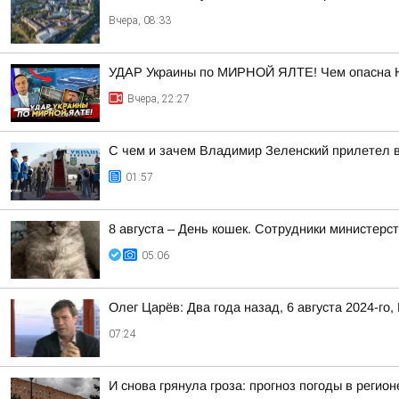
Вчера, 08:33
УДАР Украины по МИРНОЙ ЯЛТЕ! Чем опасна 
Вчера, 22:27
С чем и зачем Владимир Зеленский прилетел 
01:57
8 августа – День кошек. Сотрудники министер
05:06
Олег Царёв: Два года назад, 6 августа 2024-го,
07:24
И снова грянула гроза: прогноз погоды в регион