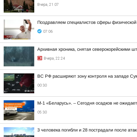
Вчера, 21:07
Поздравляем специалистов сферы физической ку
07:06
Архивная хроника, снятая северокорейскими 
Вчера, 22:24
ВС РФ расширяют зону контроля на западе Сумс
00:30
М-1 «Беларусь». – Сегодня осадков не ожидае
05:30
3 человека погибли и 28 пострадали после атак