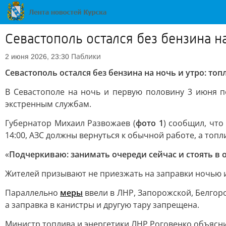
Севастополь остался без бензина н
Паблики
2 июня 2026, 23:30
Севастополь остался без бензина на ночь и утро: то
В Севастополе на ночь и первую половину 3 июня п
экстренным службам.
Губернатор Михаил Развожаев (
фото 1
) сообщил, что
14:00, АЗС должны вернуться к обычной работе, а топ
«
Подчеркиваю: занимать очереди сейчас и стоять в 
Жителей призывают не приезжать на заправки ночью и
Параллельно
меры
ввели в ЛНР, Запорожской, Белгоро
а заправка в канистры и другую тару запрещена.
Министр топлива и энергетики ЛНР Роговенко объясни