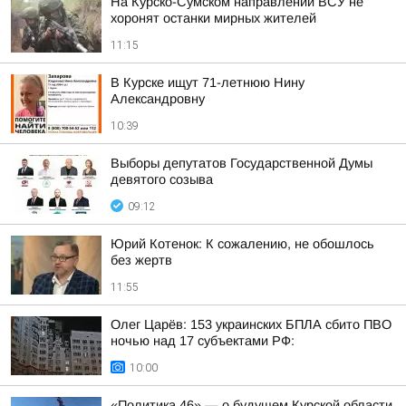
На Курско-Сумском направлении ВСУ не
хоронят останки мирных жителей
11:15
В Курске ищут 71-летнюю Нину
Александровну
10:39
Выборы депутатов Государственной Думы
девятого созыва
09:12
Юрий Котенок: К сожалению, не обошлось
без жертв
11:55
Олег Царёв: 153 украинских БПЛА сбито ПВО
ночью над 17 субъектами РФ:
10:00
«Политика 46» — о будущем Курской области