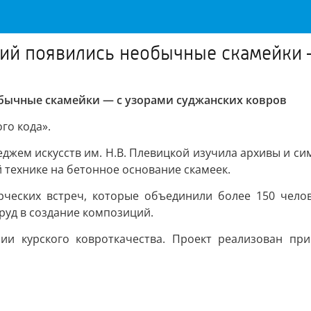
ний появились необычные скамейки 
обычные скамейки — с узорами суджанских ковров
го кода».
джем искусств им. Н.В. Плевицкой изучила архивы и с
 технике на бетонное основание скамеек.
ческих встреч, которые объединили более 150 чело
руд в создание композиций.
ии курского ковроткачества. Проект реализован при