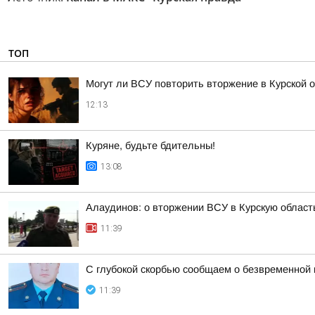
ТОП
Могут ли ВСУ повторить вторжение в Курской 
12:13
Куряне, будьте бдительны!
13:08
Алаудинов: о вторжении ВСУ в Курскую област
11:39
С глубокой скорбью сообщаем о безвременной
11:39