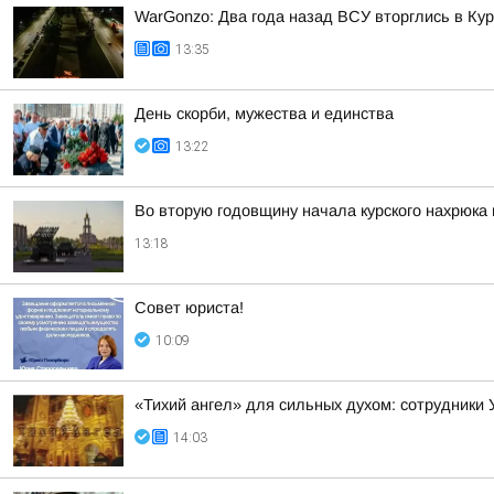
WarGonzo: Два года назад ВСУ вторглись в Кур
13:35
День скорби, мужества и единства
13:22
Во вторую годовщину начала курского нахрюка
13:18
Совет юриста!
10:09
«Тихий ангел» для сильных духом: сотрудники
14:03