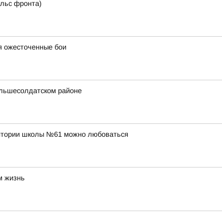
льс фронта)
я ожесточенные бои
ольшесолдатском районе
ритории школы №61 можно любоваться
м жизнь