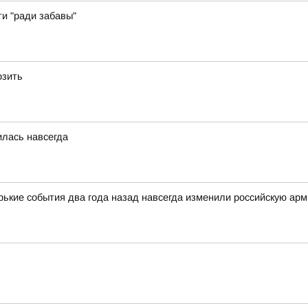
ти "ради забавы"
озить
илась навсегда
орькие события два года назад навсегда изменили российскую ар