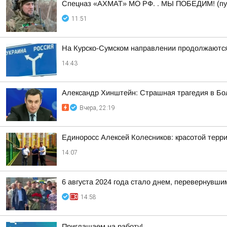
Спецназ «АХМАТ» МО РФ. . МЫ ПОБЕДИМ! (пу
11:51
На Курско-Сумском направлении продолжаютс
14:43
Александр Хинштейн: Страшная трагедия в Б
Вчера, 22:19
Единоросс Алексей Колесников: красотой тер
14:07
6 августа 2024 года стало днем, перевернувши
14:58
Приглашаем на работу!