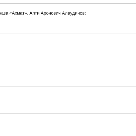
наза «Ахмат», Апти Аронович Алаудинов: