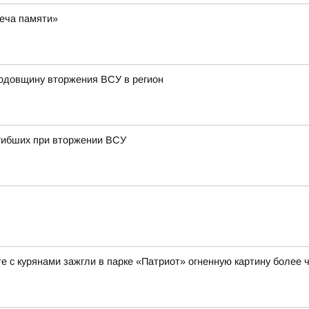
веча памяти»
годовщину вторжения ВСУ в регион
огибших при вторжении ВСУ
е с курянами зажгли в парке «Патриот» огненную картину более ч