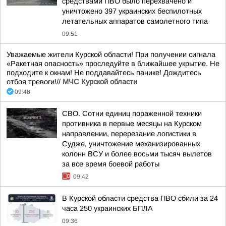
средствами ПВО было перехвачено и
уничтожено 397 украинских беспилотных
летательных аппаратов самолетного типа
09:51
Уважаемые жители Курской области! При получении сигнала
«Ракетная опасность» проследуйте в ближайшее укрытие. Не
подходите к окнам! Не поддавайтесь панике! Дождитесь
отбоя тревоги!//
МЧС Курской области
09:48
СВО. Сотни единиц пораженной техники
противника в первые месяцы на Курском
направлении, перерезание логистики в
Судже, уничтожение механизированных
колонн ВСУ и более восьми тысяч вылетов
за все время боевой работы
09:42
В Курской области средства ПВО сбили за 24
часа 250 украинских БПЛА
09:36