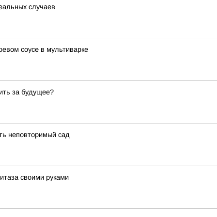
реальных случаев
оевом соусе в мультиварке
тить за будущее?
ать неповторимый сад
нитаза своими руками