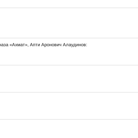
наза «Ахмат», Апти Аронович Алаудинов: