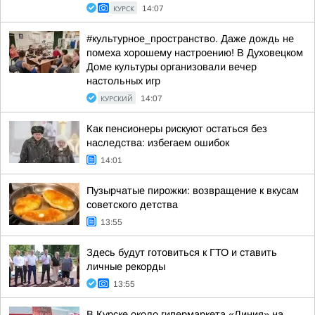
КУРСК
14:07
#культурное_пространство. Даже дождь не
помеха хорошему настроению! В Духовецком
Доме культуры организовали вечер
настольных игр
КУРСКИЙ
14:07
Как пенсионеры рискуют остаться без
наследства: избегаем ошибок
14:01
Пузырчатые пирожки: возвращение к вкусам
советского детства
13:55
Здесь будут готовиться к ГТО и ставить
личные рекорды
13:55
В Курске около гипермаркета «Линия» на