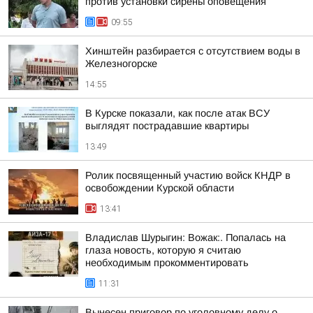
против установки сирены оповещения
09:55
Хинштейн разбирается с отсутствием воды в
Железногорске
14:55
В Курске показали, как после атак ВСУ
выглядят пострадавшие квартиры
13:49
Ролик посвященный участию войск КНДР в
освобождении Курской области
13:41
Владислав Шурыгин: Вожак:. Попалась на
глаза новость, которую я считаю
необходимым прокомментировать
11:31
Вынесен приговор по уголовному делу о