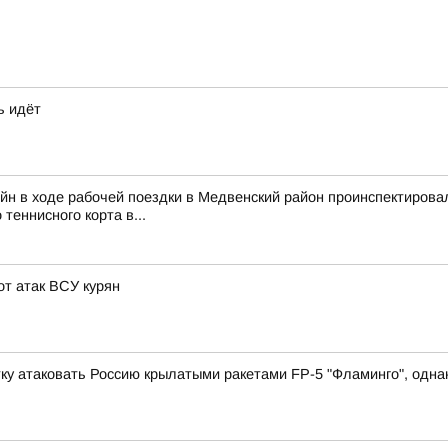
ь идёт
йн в ходе рабочей поездки в Медвенский район проинспектирова
 теннисного корта в...
т атак ВСУ курян
у атаковать Россию крылатыми ракетами FP-5 "Фламинго", однако