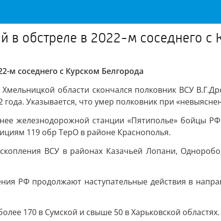
й в обстреле в 2022-м соседнего с
22-м соседнего с Курском Белгорода
 Хмельницкой области скончался полковник ВСУ В.Г.Др
2 года. Указывается, что умер полковник при «невыясне
днее железнодорожной станции «Пятиполье» бойцы РФ 
ициям 119 обр ТерО в районе Краснополья.
скопления ВСУ в районах Казачьей Лопани, Одноробовк
ия РФ продолжают наступательные действия в направл
более 170 в Сумской и свыше 50 в Харьковской областях.