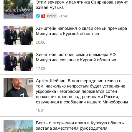
Этим вечером у памятника Свиридова звучит
живая музыка
КУРСК
20:46
Хинштейн напомнил о связи семьи премьера
Мишустина с Курской областью
20:06
Хинштейн: история семьи премьера РФ
Мишустина связана с Курской областью
17:03
Артём Шейнин: В подтверждение тезиса о
том, насколько непростым будет устранение
укрорейха - география перехватов сотен
вражеских дронов над регионами России,
озвученная в сообщении нашего Минобороны
18:31
Весть о вторжении врага в Курскую область
застала заместителя руководителя