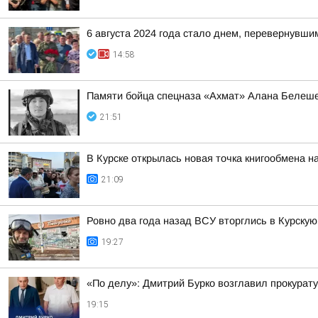
6 августа 2024 года стало днем, перевернувши
14:58
Памяти бойца спецназа «Ахмат» Алана Белеш
21:51
В Курске открылась новая точка книгообмена 
21:09
Ровно два года назад ВСУ вторглись в Курскую
19:27
«По делу»: Дмитрий Бурко возглавил прокурату
19:15