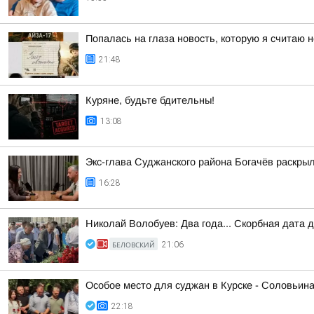
Попалась на глаза новость, которую я считаю
21:48
Куряне, будьте бдительны!
13:08
Экс-глава Суджанского района Богачёв раскры
16:28
Николай Волобуев: Два года... Скорбная дата 
БЕЛОВСКИЙ
21:06
Особое место для суджан в Курске - Соловьин
22:18