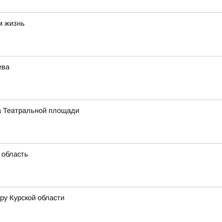
м жизнь
ева
на Театральной площади
 область
ру Курской области