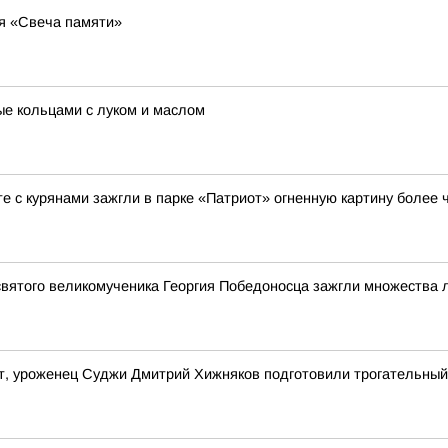
ия «Свеча памяти»
ые кольцами с луком и маслом
е с курянами зажгли в парке «Патриот» огненную картину более ч
святого великомученика Георгия Победоносца зажгли множества
т, уроженец Суджи Дмитрий Хижняков подготовили трогательный