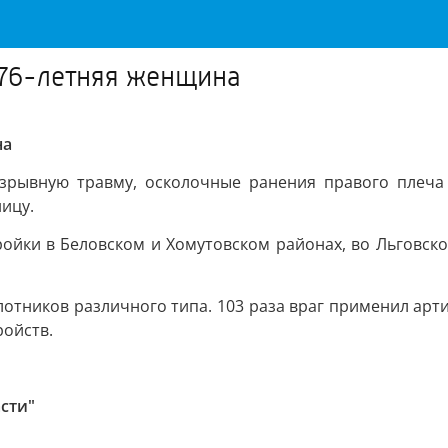
а 76-летняя женщина
на
зрывную травму, осколочные ранения правого плеча 
ицу.
ройки в Беловском и Хомутовском районах, во Льговс
лотников различного типа. 103 раза враг применил ар
ойств.
сти"