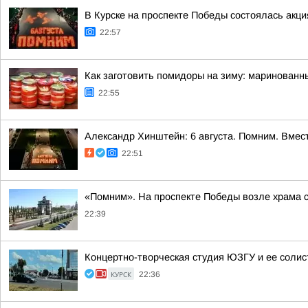
В Курске на проспекте Победы состоялась акц
22:57
Как заготовить помидоры на зиму: маринованн
22:55
Александр Хинштейн: 6 августа. Помним. Вмест
22:51
«Помним». На проспекте Победы возле храма 
22:39
Концертно-творческая студия ЮЗГУ и ее солис
КУРСК
22:36