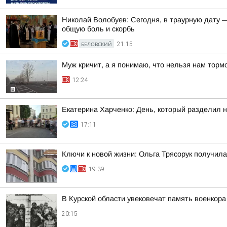
Николай Волобуев: Сегодня, в траурную дату 
общую боль и скорбь
БЕЛОВСКИЙ
21:15
Муж кричит, а я понимаю, что нельзя нам торм
12:24
Екатерина Харченко: День, который разделил 
17:11
Ключи к новой жизни: Ольга Трясорук получил
19:39
В Курской области увековечат память военкор
20:15