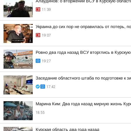
Алаудинов: о вторжении ВСУ в Курскую област
11:39
Украина до сих пор не оправилась от потерь, 
19:07
Ровно два года назад ВСУ вторглись в Курскую
19:27
Заседание областного штаба по подготовке к зи
17:42
Марина Ким: Два года назад мирную жизнь Ку
18:55
Курская область два года назад