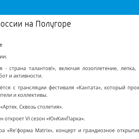
России на Полугоре
е
ии.
 - страна талантов!», включая лозоплетение, лепка, 
бот и активности.
тся с трансляции фестиваля «Кантата», который про
ители и коллективы.
Артек. Сквозь столетия».
Он откроет VI сезон «ЮнКинПарка».
ра «Re'форма Matrix», концерт и грандиозное откры