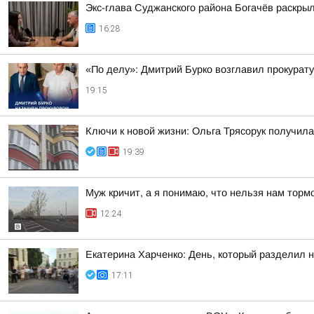
Экс-глава Суджанского района Богачёв раскры
16:28
«По делу»: Дмитрий Бурко возглавил прокурату
19:15
Ключи к новой жизни: Ольга Трясорук получил
19:39
Муж кричит, а я понимаю, что нельзя нам торм
12:24
Екатерина Харченко: День, который разделил 
17:11