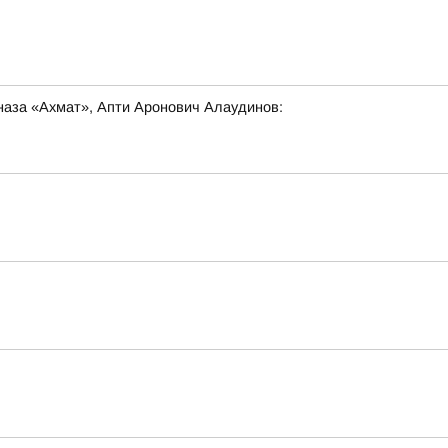
наза «Ахмат», Апти Аронович Алаудинов: