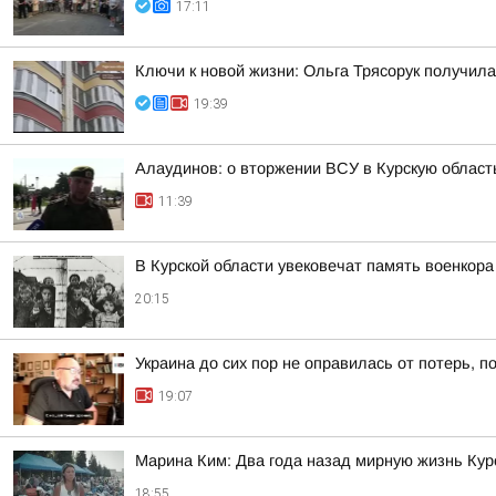
17:11
Ключи к новой жизни: Ольга Трясорук получил
19:39
Алаудинов: о вторжении ВСУ в Курскую област
11:39
В Курской области увековечат память военкор
20:15
Украина до сих пор не оправилась от потерь, 
19:07
Марина Ким: Два года назад мирную жизнь Ку
18:55