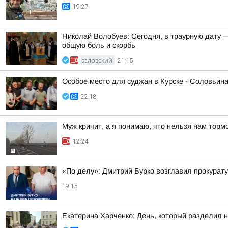
19:27
Николай Волобуев: Сегодня, в траурную дату 
общую боль и скорбь
БЕЛОВСКИЙ
21:15
Особое место для суджан в Курске - Соловьин
22:18
Муж кричит, а я понимаю, что нельзя нам торм
12:24
«По делу»: Дмитрий Бурко возглавил прокурату
19:15
Екатерина Харченко: День, который разделил 