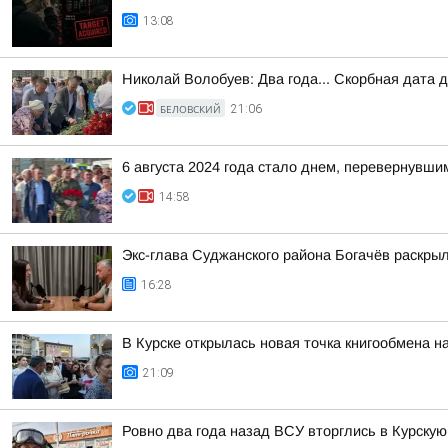
13:08
Николай Волобуев: Два года... Скорбная дата 
БЕЛОВСКИЙ
21:06
6 августа 2024 года стало днем, перевернувши
14:58
Экс-глава Суджанского района Богачёв раскры
16:28
В Курске открылась новая точка книгообмена 
21:09
Ровно два года назад ВСУ вторглись в Курскую