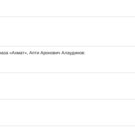
наза «Ахмат», Апти Аронович Алаудинов: