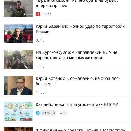
«Врачи отказали: мы его брать не будем,
двери закрыли»
14:33
Юрий Баранчик: Ночной удар по территории
России
08:45
На Курско-Сумском направлении ВСУ не
хоронят останки мирных жителей
11:15
Юрий Котенок: К сожалению, не обошлось
без жертв
11:55
Как действовать при угрозе атаки БПЛА?
КУРСКИЙ
14:06
Хуснуллин — о поездке Путина в Мариуполь,