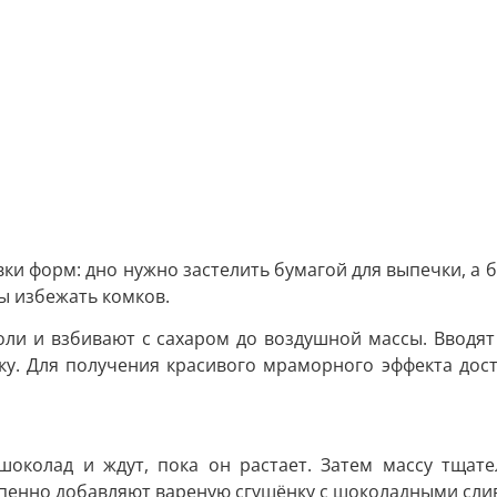
ки форм: дно нужно застелить бумагой для выпечки, а 
ы избежать комков.
оли и взбивают с сахаром до воздушной массы. Вводят
у. Для получения красивого мраморного эффекта доста
 шоколад и ждут, пока он растает. Затем массу тща
епенно добавляют вареную сгущёнку с шоколадными сли