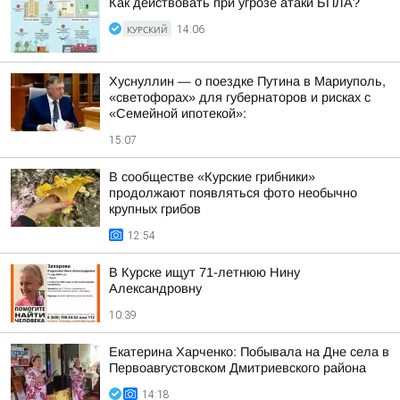
Как действовать при угрозе атаки БПЛА?
КУРСКИЙ
14:06
Хуснуллин — о поездке Путина в Мариуполь,
«светофорах» для губернаторов и рисках с
«Семейной ипотекой»:
15:07
В сообществе «Курские грибники»
продолжают появляться фото необычно
крупных грибов
12:54
В Курске ищут 71-летнюю Нину
Александровну
10:39
Екатерина Харченко: Побывала на Дне села в
Первоавгустовском Дмитриевского района
14:18