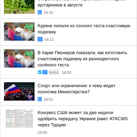
кустарников в августе
16:15
Куряне лепили из солного теста счастливую
подковку
16:12
В парке Пионеров показали, как изготовить
счастливую подковку из разноцветного
солёного теста
КУРСК
16:03
Спорт или ограничения: к чему ведет
политика Министерства?
16:01
Конгресс США может за две недели
одобрить передачу Украине ракет ATACMS
через Турцию
16:00