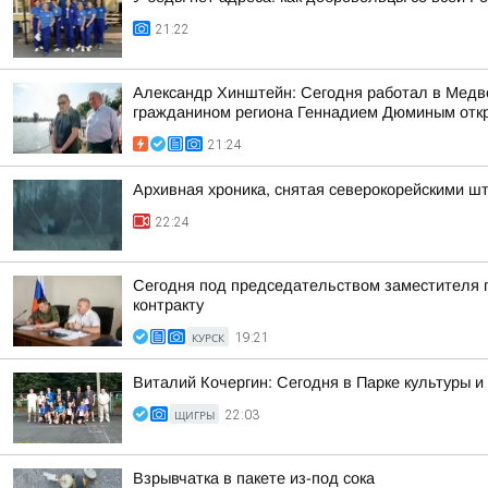
21:22
Александр Хинштейн: Сегодня работал в Медве
гражданином региона Геннадием Дюминым откр
21:24
Архивная хроника, снятая северокорейскими 
22:24
Сегодня под председательством заместителя 
контракту
КУРСК
19:21
Виталий Кочергин: Сегодня в Парке культуры 
ЩИГРЫ
22:03
Взрывчатка в пакете из-под сока