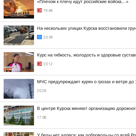
«Плечом к плечу идут российские войска…»
19:48
На нескольких улицах Курска восстановили гру
20:39
Курс на гибкость, молодость и здоровые суста
20:12
МЧС предупреждает курян о грозах и ветре до 1
20:28
В центре Курска меняют организацию дорожно
17:08
У беды нет адреса: как добровольцы со всей Ро