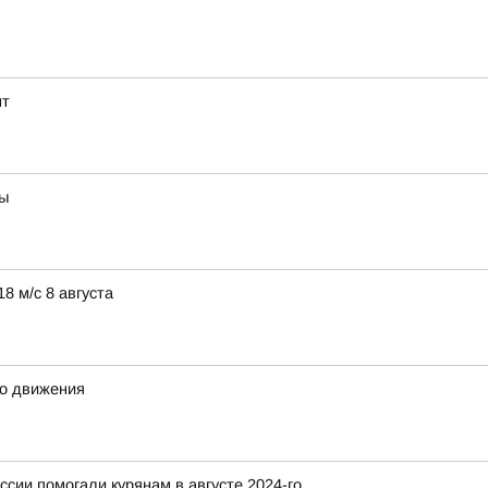
нт
вы
8 м/с 8 августа
го движения
ссии помогали курянам в августе 2024-го