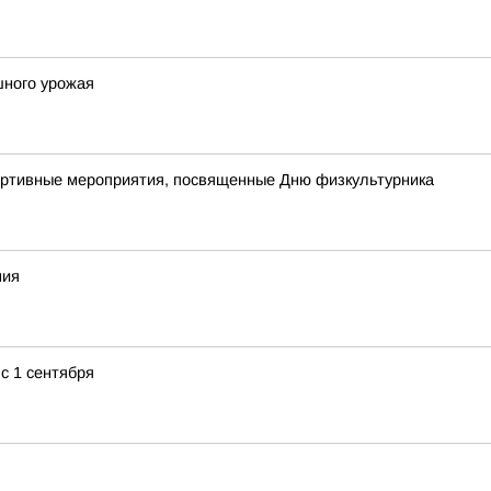
шного урожая
портивные мероприятия, посвященные Дню физкультурника
ния
с 1 сентября