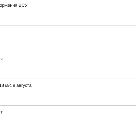
вторжения ВСУ
вы
8 м/с 8 августа
нт