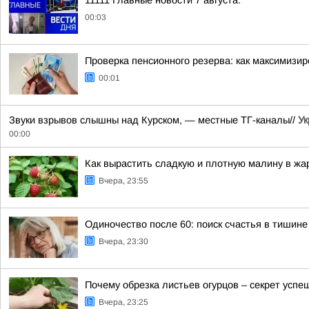
11111 Главные новости 7 августа:
00:03
Проверка пенсионного резерва: как максимизи
00:01
Звуки взрывов слышны над Курском, — местные ТГ-каналы//
Ук
00:00
Как вырастить сладкую и плотную малину в жа
Вчера, 23:55
Одиночество после 60: поиск счастья в тишине
Вчера, 23:30
Почему обрезка листьев огурцов – секрет успе
Вчера, 23:25