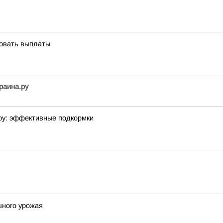
ровать выплаты
раина.ру
ру: эффективные подкормки
шного урожая