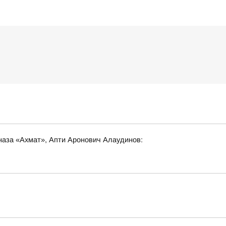
наза «Ахмат», Апти Аронович Алаудинов: