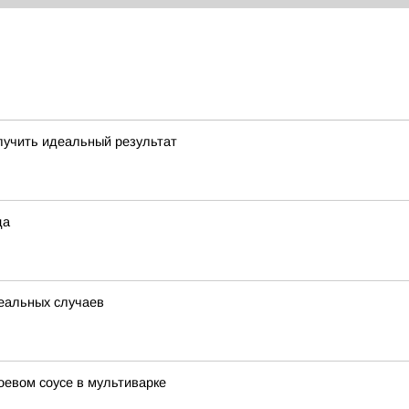
олучить идеальный результат
да
реальных случаев
оевом соусе в мультиварке