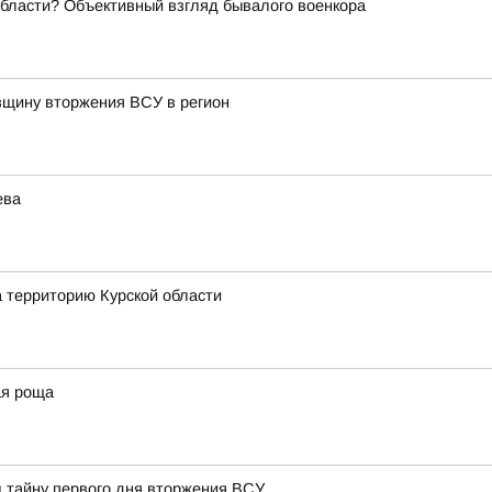
области? Объективный взгляд бывалого военкора
овщину вторжения ВСУ в регион
ева
а территорию Курской области
ая роща
л тайну первого дня вторжения ВСУ