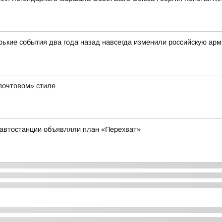
орькие события два года назад навсегда изменили российскую ар
«почтовом» стиле
у автостанции объявляли план «Перехват»