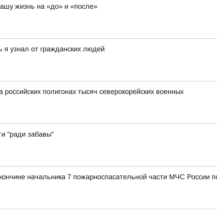
нашу жизнь на «до» и «после»
ь я узнал от гражданских людей
а российских полигонах тысяч северокорейских военных
ти "ради забавы"
 кончине начальника 7 пожарноспасательной части МЧС России 