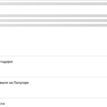
втодорог
иваля на Полугоре
сти