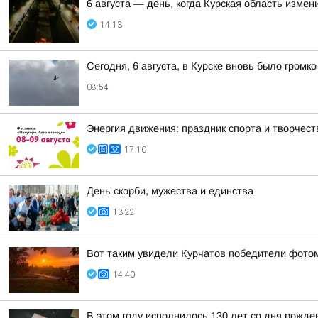
6 августа — день, когда Курская область измен
14:13
Сегодня, 6 августа, в Курске вновь было громко
08:54
Энергия движения: праздник спорта и творчеств
17:10
День скорби, мужества и единства
13:22
Вот таким увидели Курчатов победители фото
14:40
В этом году исполнилось 130 лет со дня рожд