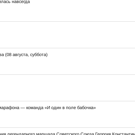
илась навсегда
а (08 августа, суббота)
марафона — команда «И один в поле бабочка»
ения легендарного маршала Советского Союза Георгия Константи