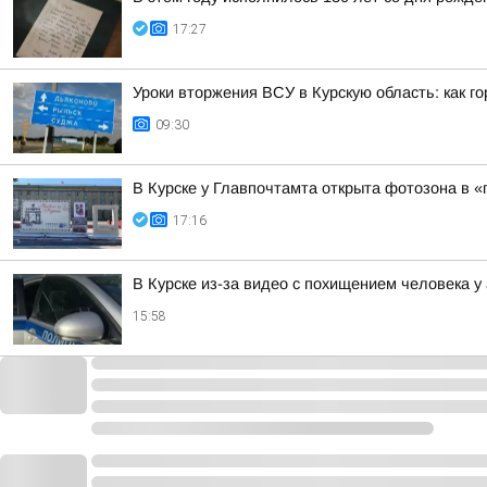
17:27
Уроки вторжения ВСУ в Курскую область: как г
09:30
В Курске у Главпочтамта открыта фотозона в 
17:16
В Курске из-за видео с похищением человека 
15:58