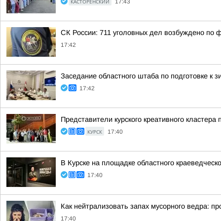
КАСТОРЕНСКИЙ
17:43
СК России: 711 уголовных дел возбуждено по 
17:42
Заседание областного штаба по подготовке к зи
17:42
Представители курского креативного кластера 
КУРСК
17:40
В Курске на площадке областного краеведчес
17:40
Как нейтрализовать запах мусорного ведра: п
17:40