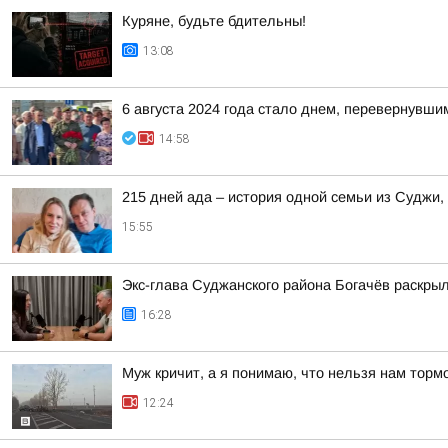
Куряне, будьте бдительны!
13:08
6 августа 2024 года стало днем, перевернувши
14:58
215 дней ада – история одной семьи из Суджи
15:55
Экс-глава Суджанского района Богачёв раскры
16:28
Муж кричит, а я понимаю, что нельзя нам торм
12:24