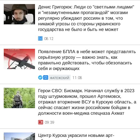
Денис Григорюк: Люди со "светлыми лицами"
и "незамутненными пропагандой" мозгами
регулярно убеждают россиян в том, что
никакой угрозы со стороны украинского
государства не было и быть не может
08:12
Появление БПЛА в небе может представлять
серьёзную угрозу — важно знать, как
правильно действовать, чтобы обезопасить
себя и окружающих
ФАТЕЖСКИЙ
11:08
Герои СВО: Бисмарк. Начинал службу в 2023
году штурмовиком, прошел Артемовск,
отражал вторжение ВСУ в Курскую область, а
сейчас спасает жизни российским бойцам в
должности воен-медика спецназа Ахмат
09:39
Центр Курска украсили новыми арт-