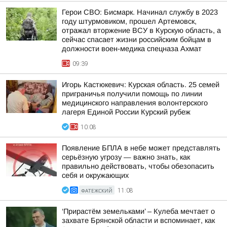
Герои СВО: Бисмарк. Начинал службу в 2023
году штурмовиком, прошел Артемовск,
отражал вторжение ВСУ в Курскую область, а
сейчас спасает жизни российским бойцам в
должности воен-медика спецназа Ахмат
09:39
Игорь Кастюкевич: Курская область. 25 семей
приграничья получили помощь по линии
медицинского направления волонтерского
лагеря Единой России Курский рубеж
10:08
Появление БПЛА в небе может представлять
серьёзную угрозу — важно знать, как
правильно действовать, чтобы обезопасить
себя и окружающих
ФАТЕЖСКИЙ
11:08
‘Прирастём земельками’ – Кулеба мечтает о
захвате Брянской области и вспоминает, как