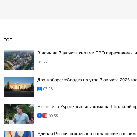
ТОП
В ночь на 7 августа силами ПВО перехвачены 
08:33
Два майора: #Сводка на утро 7 августа 2026 го
07:06
Не реви: в Курске жильцы дома на Школьной п
09:55
Единая Россия подписала соглашение о взаим