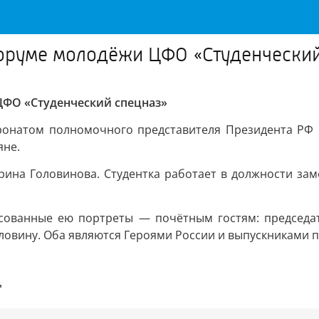
форуме молодёжи ЦФО «Студенческий
ЦФО «Студенческий спецназ»
онатом полномочного представителя Президента РФ 
яне.
терина Головинова. Студентка работает в должности за
сованные ею портреты — почётным гостям: председа
ловину. Оба являются Героями России и выпускниками 
"