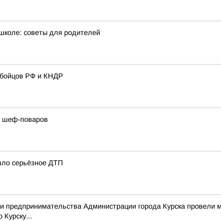
к школе: советы для родителей
 бойцов РФ и КНДР
х шеф-поваров
шло серьёзное ДТП
я и предпринимательства Администрации города Курска провели
Курску...