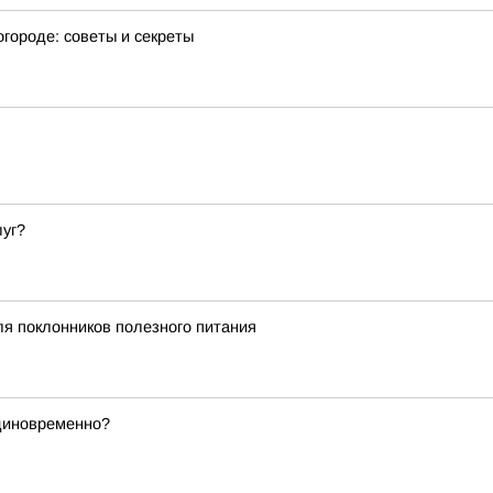
городе: советы и секреты
луг?
ля поклонников полезного питания
диновременно?