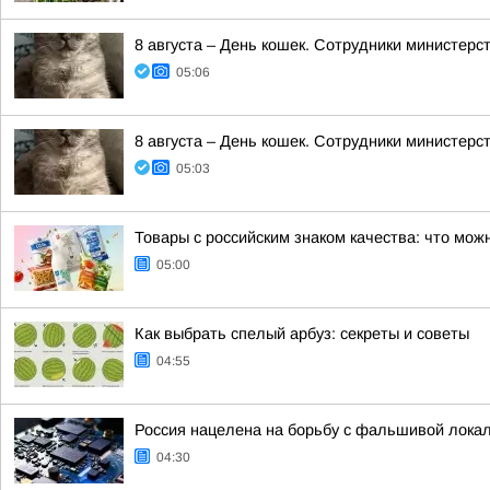
8 августа – День кошек. Сотрудники министер
05:06
8 августа – День кошек. Сотрудники министер
05:03
Товары с российским знаком качества: что мож
05:00
Как выбрать спелый арбуз: секреты и советы
04:55
Россия нацелена на борьбу с фальшивой лока
04:30